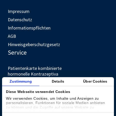
Impressum
Datenschutz
Informationspflichten
AGB
Hinweisgeberschutzgesetz
Service
Patientenkarte kombinierte
hormonelle Kontrazeptiva
Unternehmen
Zustimmung
Details
Über Cookies
Diese Webseite verwendet Cookies
Kontakt
Wir verwenden Cookies, um Inhalte und Anzeigen zu
personalisieren, Funktionen für soziale Medien anbieten
Presse
zu können und die Zugriffe auf unsere Website zu
analysieren. Außerdem geben wir Informationen zu Ihrer
Weltweit