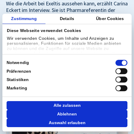
Wie die Arbeit bei
Exeltis
aussehen kann, erzählt Carina
Eckert im Interview. Sie ist Pharmareferentin der
ersten Stunde. Im Interview spricht sie über eine
Zustimmung
Details
Über Cookies
familiäre Unternehmenskultur, die in
Pharmaunternehmen selten geworden ist.
Diese Webseite verwendet Cookies
Wir verwenden Cookies, um Inhalte und Anzeigen zu
Mit Leidenschaft setzt sie sich für die Bedürfnisse
personalisieren, Funktionen für soziale Medien anbieten
zu können und die Zugriffe auf unsere Website zu
ihrer Kundinnen und Kunden ein und ist dankbar für
analysieren. Außerdem geben wir Informationen zu Ihrer
einen Arbeitgeber, der Vertrauen und Zusammenarbeit
Verwendung unserer Website an unsere Partner für
Einwilligungsauswahl
lebt. Zum Interview:
https://lnkd.in/efBFR8Hd
Notwendig
soziale Medien, Werbung und Analysen weiter. Unsere
Partner führen diese Informationen möglicherweise mit
Präferenzen
weiteren Daten zusammen, die Sie ihnen bereitgestellt
haben oder die sie im Rahmen Ihrer Nutzung der Dienste
Statistiken
gesammelt haben.
Marketing
Alle zulassen
Ablehnen
Auswahl erlauben