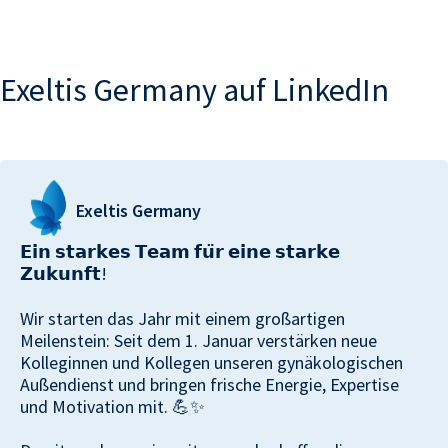
Exeltis
Germany auf LinkedIn
Exeltis
Germany
𝗘𝗶𝗻 𝘀𝘁𝗮𝗿𝗸𝗲𝘀 𝗧𝗲𝗮𝗺 𝗳𝘂̈𝗿 𝗲𝗶𝗻𝗲 𝘀𝘁𝗮𝗿𝗸𝗲
𝗭𝘂𝗸𝘂𝗻𝗳𝘁!
Wir starten das Jahr mit einem großartigen
Meilenstein: Seit dem 1. Januar verstärken neue
Kolleginnen und Kollegen unseren gynäkologischen
Außendienst und bringen frische Energie, Expertise
und Motivation mit. 💪✨