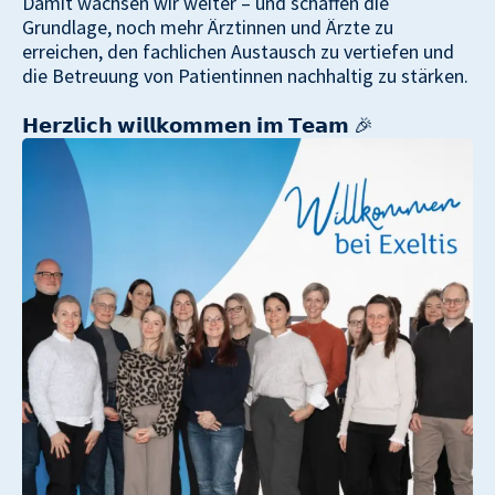
Damit wachsen wir weiter – und schaffen die
Grundlage, noch mehr Ärztinnen und Ärzte zu
erreichen, den fachlichen Austausch zu vertiefen und
die Betreuung von Patientinnen nachhaltig zu stärken.
𝗛𝗲𝗿𝘇𝗹𝗶𝗰𝗵 𝘄𝗶𝗹𝗹𝗸𝗼𝗺𝗺𝗲𝗻 𝗶𝗺 𝗧𝗲𝗮𝗺 🎉