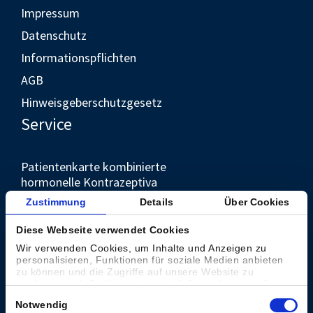
Impressum
Datenschutz
Informationspflichten
AGB
Hinweisgeberschutzgesetz
Service
Patientenkarte kombinierte
hormonelle Kontrazeptiva
Unternehmen
Zustimmung
Details
Über Cookies
Diese Webseite verwendet Cookies
Kontakt
Wir verwenden Cookies, um Inhalte und Anzeigen zu
personalisieren, Funktionen für soziale Medien anbieten
Presse
zu können und die Zugriffe auf unsere Website zu
analysieren. Außerdem geben wir Informationen zu Ihrer
Weltweit
Verwendung unserer Website an unsere Partner für
Einwilligungsauswahl
Notwendig
soziale Medien, Werbung und Analysen weiter. Unsere