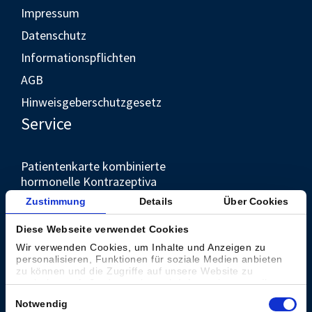
Impressum
Datenschutz
Informationspflichten
AGB
Hinweisgeberschutzgesetz
Service
Patientenkarte kombinierte
hormonelle Kontrazeptiva
Unternehmen
Zustimmung
Details
Über Cookies
Diese Webseite verwendet Cookies
Kontakt
Wir verwenden Cookies, um Inhalte und Anzeigen zu
personalisieren, Funktionen für soziale Medien anbieten
Presse
zu können und die Zugriffe auf unsere Website zu
analysieren. Außerdem geben wir Informationen zu Ihrer
Weltweit
Verwendung unserer Website an unsere Partner für
Einwilligungsauswahl
Notwendig
soziale Medien, Werbung und Analysen weiter. Unsere