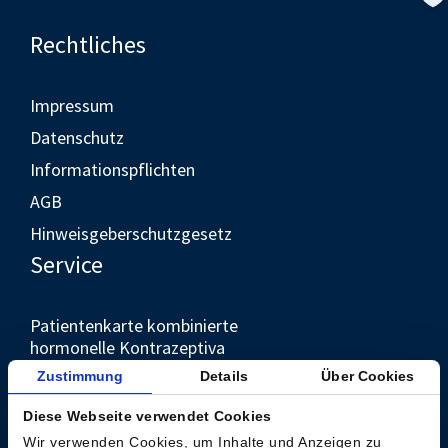
Rechtliches
Impressum
Datenschutz
Informationspflichten
AGB
Hinweisgeberschutzgesetz
Service
Patientenkarte kombinierte
hormonelle Kontrazeptiva
Unternehmen
Zustimmung
Details
Über Cookies
Diese Webseite verwendet Cookies
Kontakt
Wir verwenden Cookies, um Inhalte und Anzeigen zu