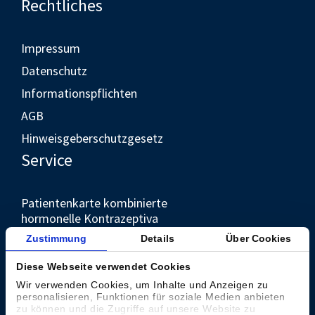
Rechtliches
Impressum
Datenschutz
Informationspflichten
AGB
Hinweisgeberschutzgesetz
Service
Patientenkarte kombinierte
hormonelle Kontrazeptiva
Unternehmen
Zustimmung
Details
Über Cookies
Diese Webseite verwendet Cookies
Kontakt
Wir verwenden Cookies, um Inhalte und Anzeigen zu
personalisieren, Funktionen für soziale Medien anbieten
Presse
zu können und die Zugriffe auf unsere Website zu