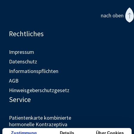
nach oben
Rechtliches
Impressum
Datenschutz
Informationspflichten
AGB
Hinweisgeberschutzgesetz
Service
Patientenkarte kombinierte
hormonelle Kontrazeptiva
Unternehmen
Zustimmung
Details
Über Cookies