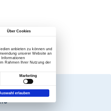
Evaluna® 30
Filmtabletten
Über Cookies
Evaluna® 30 Langzyklus
Evaluna® 30/125
Medien anbieten zu können und
Verwendung unserer Website an
Filmtabletten
 Informationen
e im Rahmen Ihrer Nutzung der
Femke®
Marketing
Gabrielle® 20
Auswahl erlauben
is
Gabrielle® 30