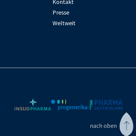
Kontakt
mg
Presse
SetLona®
Weltweit
VELAFEE®
VELMARI® Langzyklus
Violette®
nach oben