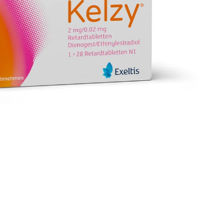
BELLISSIMA®
CLORMILLA®
DAMARA®
DESIRETT®
Estelle®
Evaluna® 20 Dragees
Evaluna® 20
Filmtabletten
Evaluna® 30 Dragees