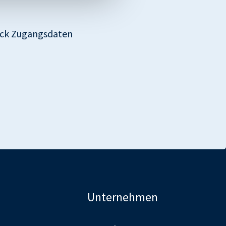
Georgette® 20 24+4
Georgette® 20
heck Zugangsdaten
Filmtabletten
Georgette® 30
Lisette®
MAYRA®
OMSAN® 0,02 mg/0,1
mg
Unternehmen
OMSAN® 0,03 mg/0,15