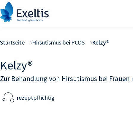
Verhütung
Fachkreise
Startseite
Hirsutismus bei PCOS
Kelzy®
Kinderwunsch & Schwangerschaft
Patientinnen
Urogenitale Gesundheit &
Praxisteams
Kelzy®
Specialty Care
Zur Behandlung von Hirsutismus bei Frauen
Endometriose
rezeptpflichtig
Hirsutismus bei PCOS
Menopause