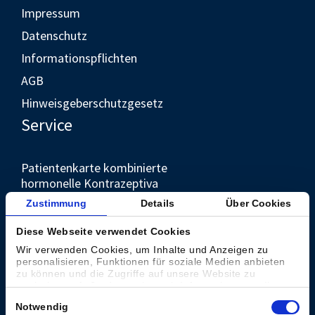
Impressum
Datenschutz
Informationspflichten
AGB
Hinweisgeberschutzgesetz
Service
Patientenkarte kombinierte
hormonelle Kontrazeptiva
Unternehmen
Zustimmung
Details
Über Cookies
Diese Webseite verwendet Cookies
Kontakt
Wir verwenden Cookies, um Inhalte und Anzeigen zu
personalisieren, Funktionen für soziale Medien anbieten
Presse
zu können und die Zugriffe auf unsere Website zu
analysieren. Außerdem geben wir Informationen zu Ihrer
Weltweit
Verwendung unserer Website an unsere Partner für
Einwilligungsauswahl
Notwendig
soziale Medien, Werbung und Analysen weiter. Unsere