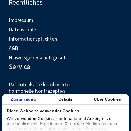
Rechtliches
Impressum
Datenschutz
Informationspflichten
AGB
Hinweisgeberschutzgesetz
Service
Patientenkarte kombinierte
hormonelle Kontrazeptiva
Unternehmen
Zustimmung
Details
Über Cookies
Diese Webseite verwendet Cookies
Kontakt
Wir verwenden Cookies, um Inhalte und Anzeigen zu
personalisieren, Funktionen für soziale Medien anbieten
Presse
zu können und die Zugriffe auf unsere Website zu