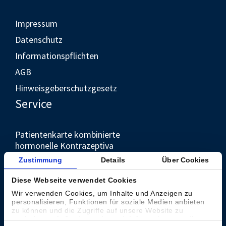
Impressum
Datenschutz
Informationspflichten
AGB
Hinweisgeberschutzgesetz
Service
Patientenkarte kombinierte
hormonelle Kontrazeptiva
Unternehmen
Zustimmung
Details
Über Cookies
Diese Webseite verwendet Cookies
Kontakt
Wir verwenden Cookies, um Inhalte und Anzeigen zu
personalisieren, Funktionen für soziale Medien anbieten
Presse
zu können und die Zugriffe auf unsere Website zu
analysieren. Außerdem geben wir Informationen zu Ihrer
Weltweit